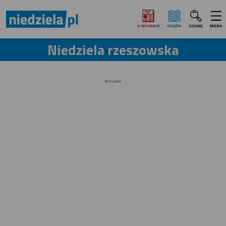
E‑WYDANIE
KSIĄŻKI
SZUKAJ
MENU
Niedziela rzeszowska
REKLAMA