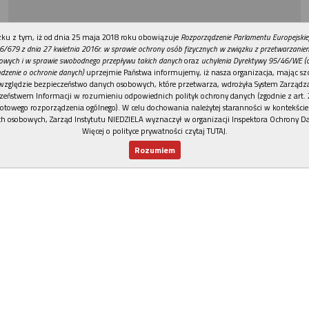
REKLAMA
ku z tym, iż od dnia 25 maja 2018 roku obowiązuje
Rozporządzenie Parlamentu Europejskie
6/679 z dnia 27 kwietnia 2016r. w sprawie ochrony osób fizycznych w związku z przetwarzani
owych i w sprawie swobodnego przepływu takich danych
oraz
uchylenia Dyrektywy 95/46/WE (
dzenie o ochronie danych)
uprzejmie Państwa informujemy, iż nasza organizacja, mając szc
względzie bezpieczeństwo danych osobowych, które przetwarza, wdrożyła System Zarządz
zeństwem Informacji w rozumieniu odpowiednich polityk ochrony danych (zgodnie z art. 2
otowego rozporządzenia ogólnego). W celu dochowania należytej staranności w kontekście
h osobowych, Zarząd Instytutu NIEDZIELA wyznaczył w organizacji Inspektora Ochrony D
Więcej o polityce prywatności czytaj TUTAJ
.
Rozumiem
Nowy numer
Dla Ciebie
Najnowsze
Wspieram