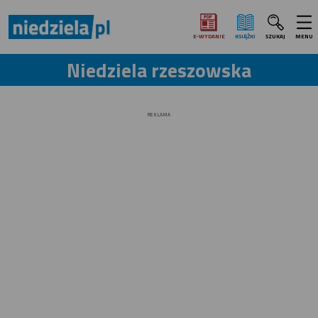
E‑WYDANIE
KSIĄŻKI
SZUKAJ
MENU
Niedziela rzeszowska
REKLAMA