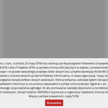
REKLAMA
ku z tym, iż od dnia 25 maja 2018 roku obowiązuje
Rozporządzenie Parlamentu Europejskie
6/679 z dnia 27 kwietnia 2016r. w sprawie ochrony osób fizycznych w związku z przetwarzani
owych i w sprawie swobodnego przepływu takich danych
oraz
uchylenia Dyrektywy 95/46/WE (
dzenie o ochronie danych)
uprzejmie Państwa informujemy, iż nasza organizacja, mając szc
względzie bezpieczeństwo danych osobowych, które przetwarza, wdrożyła System Zarządz
zeństwem Informacji w rozumieniu odpowiednich polityk ochrony danych (zgodnie z art. 2
otowego rozporządzenia ogólnego). W celu dochowania należytej staranności w kontekście
h osobowych, Zarząd Instytutu NIEDZIELA wyznaczył w organizacji Inspektora Ochrony D
Więcej o polityce prywatności czytaj TUTAJ
.
Rozumiem
Nowy numer
Dla Ciebie
Najnowsze
Wspieram